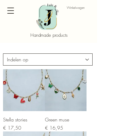
Winkelwagen
Handmade products
Jade & June, zelfgemaakte producten
Stella stories
Green muse
Prijs
Prijs
€ 17,50
€ 16,95