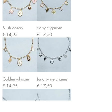
Blush ocean
starlight garden
Prijs
Prijs
€ 14,95
€ 17,50
Golden whisper
Luna white charms
Prijs
Prijs
€ 14,95
€ 17,50