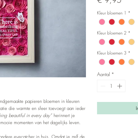
€ 9,95
Kleur bloemen 1
*
Kleur bloemen 2
*
Kleur bloemen 3
*
Aantal
*
t handgemaakte papieren bloemen in kleuren
I
atie die warmte en sfeer toevoegt aan ieder
ing beautiful in every day”
herinnert je
ne mooie momenten van het dagelijks leven.
zondere eyecatcher in huis. Omdat je zelf de