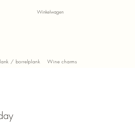
Winkelwagen
lank / borrelplank
Wine charms
 day