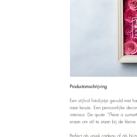
Productomschrijving
Een stijlvol fotolijstje gevuld me
naar keuze. Een persoonlijke decor
interieur. De quote
“There is someth
eraan om stil te staan bij de klei
Perfect als uniek cadeau of als bij