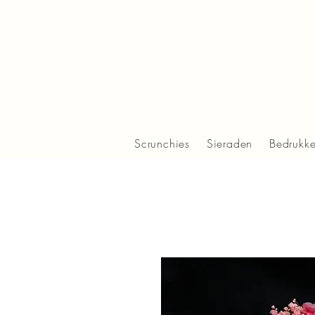
Scrunchies
Sieraden
Bedrukk