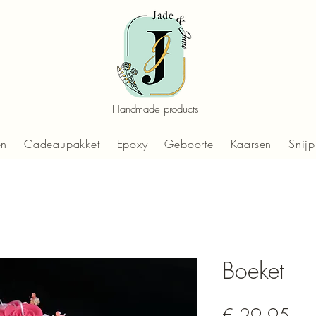
Handmade products
en
Cadeaupakket
Epoxy
Geboorte
Kaarsen
Snijp
Boeket
Prij