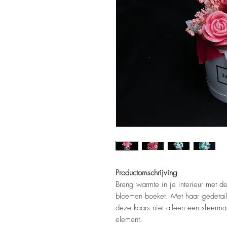
Productomschrijving
Breng warmte in je interieur met d
bloemen boeket. Met haar gedetail
deze kaars niet alleen een sfeermak
element.