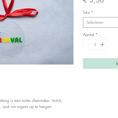
€ 3,50
Tekst
*
Selecteren
Aantal
*
I
kking is een echte sfeermaker. Vrolijk,
ijl. Leuk om ergens op te hangen.