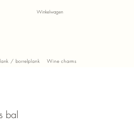
Winkelwagen
lank / borrelplank
Wine charms
s bal