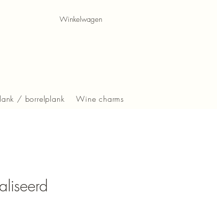
Winkelwagen
lank / borrelplank
Wine charms
liseerd
s