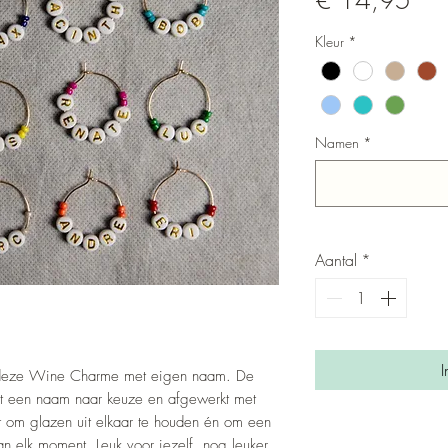
€ 14,95
Kleur
*
Namen
*
Aantal
*
I
t deze Wine Charme met eigen naam. De
t een naam naar keuze en afgewerkt met
ect om glazen uit elkaar te houden én om een
an elk moment. Leuk voor jezelf, nog leuker