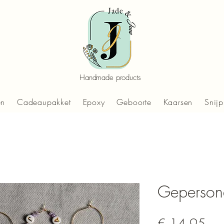
Handmade products
en
Cadeaupakket
Epoxy
Geboorte
Kaarsen
Snijp
Gepersona
Prij