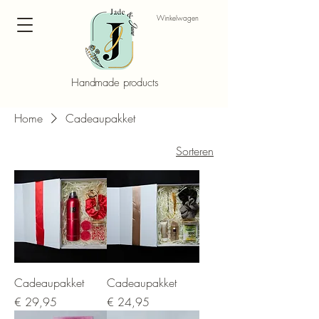
Winkelwagen
Handmade products
Home
Cadeaupakket
Sorteren
Cadeaupakket
Cadeaupakket
Prijs
Prijs
€ 29,95
€ 24,95